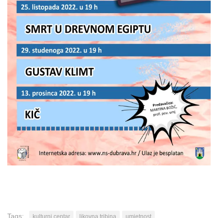
Tags:
kulturni centar
likovna tribina
umjetnost