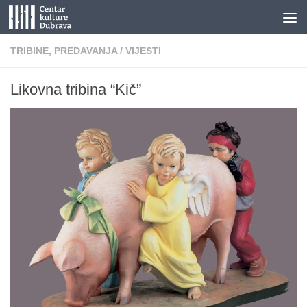
Skip to content
TRIBINE, PREDAVANJA
/
VIJESTI
Likovna tribina “Kič”