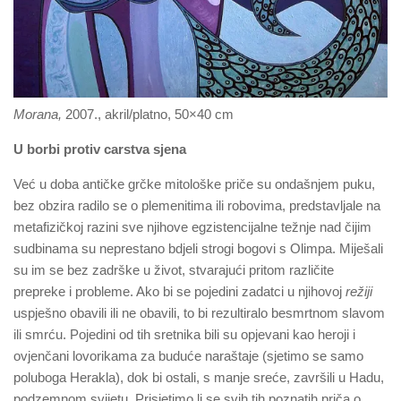
Morana,
2007., akril/platno, 50×40 cm
U borbi protiv carstva sjena
Već u doba antičke grčke mitološke priče su ondašnjem puku,
bez obzira radilo se o plemenitima ili robovima, predstavljale na
metafizičkoj razini sve njihove egzistencijalne težnje nad čijim
sudbinama su neprestano bdjeli strogi bogovi s Olimpa. Miješali
su im se bez zadrške u život, stvarajući pritom različite
prepreke i probleme. Ako bi se pojedini zadatci u njihovoj
režiji
uspješno obavili ili ne obavili, to bi rezultiralo besmrtnom slavom
ili smrću. Pojedini od tih sretnika bili su opjevani kao heroji i
ovjenčani lovorikama za buduće naraštaje (sjetimo se samo
poluboga Herakla), dok bi ostali, s manje sreće, završili u Hadu,
podzemnom svijetu. Prisjetimo li se svih tih poznatih priča o