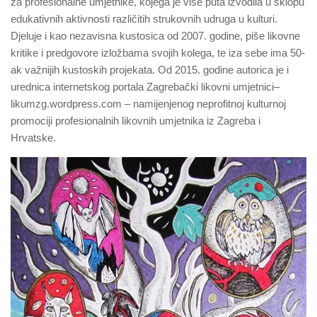
za profesionalne umjetnike, kojega je više puta izvodila u sklopu
edukativnih aktivnosti različitih strukovnih udruga u kulturi.
Djeluje i kao nezavisna kustosica od 2007. godine, piše likovne
kritike i predgovore izložbama svojih kolega, te iza sebe ima 50-
ak važnijih kustoskih projekata. Od 2015. godine autorica je i
urednica internetskog portala Zagrebački likovni umjetnici–
likumzg.wordpress.com – namijenjenog neprofitnoj kulturnoj
promociji profesionalnih likovnih umjetnika iz Zagreba i
Hrvatske.