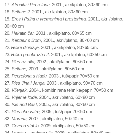
17.
Afrodita i Perzefona,
2001., akril/platno, 30×60 cm
18.
Beltane 2,
2001., akril/platno, 80×60 cm
19.
Eros i Psiha u vremenima i prostorima,
2001., akril/platno,
80×60 cm
20.
Hekatin čar,
2001., akril/platno, 80×65 cm
21.
Kentaur s lirom
, 2001., akril/platno, 80×60 cm
22.
Velike dionizije,
2001., akril/platno, 80×65 cm.
23.
Velika preobrazba 2,
2001., akril/platno, 60×50 cm
24.
Ples rusalki,
2002., akril/platno, 80×60 cm
25.
Beltane,
2003., akril/platno, 80×60 cm
26.
Perzefona u Hadu,
2003., tuš/papir 70×50 cm
27.
Ples Jina i Janga,
2003., akril/platno, 90×70 cm
28.
Vilenjak,
2004., kombinirana tehnika/papir, 70×50 cm
29.
Vrijeme Izide,
2004., akril/platno, 60×80 cm
30.
Isis and Bast,
2005., akril/platno, 80×60 cm
31.
Ples oko vatre,
2005., tuš/papir 70×50 cm
32.
Morana,
2007., akril/platno, 50×40 cm
33.
Crveno stablo,
2009. akril/platno, 50×50 cm
34.
Loreley – vodena vila,
2009., akril/platno, 50×40 cm