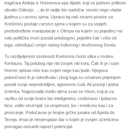
tragičara Ahileja iz Homerova epa
Ilijade,
koji se jednom prilikom
obratio Odiseju:
…da bi radije bio nadničar seoski nego vladar
ljudima u carstvu sjena.
Upravo taj naš stvarni prostor za
Krešimiru postaje
carstvo sjena
u kojem su za uspjeh
predodređene manipulacije s
Olimpa
na kojem su pojedinci na
valu političke moći postali polubogovi, pojedini čak i više od
toga, određujući smjer našeg kulturnog i društvenog života.
Tu razdijeljenost osobnosti Krešimira često slika u motivu
Kentaura. Taj polubog nije niti čovjek niti konj. Čak ih je i sam
Homer opisao više kao zvijeri nego kao ljude. Njegova
polovičnost ih je određivala i zbog toga su smatrani prijetnjom
poradi svoje nepredvidljive, agresivne ćudi. Ali postoji i jedna
iznimka. Najpoznatiji među njima zvao se Hiron, koji je za
razliku od svoje braće bio inteligentno, civilizirano i ljubazno
biće, veliki stručnjak za umjetnost, lov i medicinu kao i za
proricanje. Podučavao je brojne grčke junake od Ajanta do
Tezeja. Imao je nevjerojatan dar s kojim je svojim učenicima
pomagao ostvariti najveći potencijal.