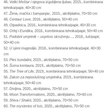
46.
Veliki Meštar i njegova izgubljena ljubav,
2015., kombinirana
tehnika/papir, 40×30 cm
47.
Žena, mačka i šampanjac,
2015., akril/platno, 70×50 cm
48.
Centaur Love,
2016., akril/platno, 50×40 cm
49.
Otpadnica,
2016., kombinirana tehnika/papir, 40×30 cm
50.
Orfej i Euridika,
2018., kombinirana tehnika/papir, 50×40 cm
51.
Podobni umjetnik – usprkos okruženju…,
2018., tuš/papir,
50×40 cm
52.
U sjeni magnolije,
2018., kombinirana tehnika/papir, 40×30
cm
53.
Ples kundalini,
2019., akril/platno, 70×50 cm
54.
Šuma kentaura,
2019., akril/platno, 70×50 cm
55.
The Tree of Life,
2019., kombinirana tehnika/papir, 56×40 cm
56.
Zakon za neposlušnog umjetnika,
2019., kombinirana
tehnika/papir, 50×40 cm
57.
Divljina,
2020., akril/platno, 70×50 cm
58.
Moon Transformations,
2020., akril/platno, 70×60 cm
59.
Shiva / Shakti,
2020., akril/platno, 70×50 cm
60.
The mysteries of Isis,
2020., akril/platno, 70×50 cm