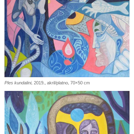
Ples kundalini,
2019., akril/platno, 70×50 cm