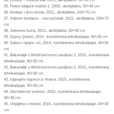
35.
Putevi lutajuće mačke 1,
2009., akril/platno, 50×40 cm
36.
Kentaur i drvo života,
2011., akril/platno, 100×70 cm
37.
Vrijeme kentaura – novi početak,
2011., akril/platno, 100×70
cm
38.
Jelenova šuma,
2013., akril/platno, 50×40 cm
39.
Gypsy Queen,
2014., kombinirana tehnika/papir, 40×30 cm
40.
Saturn i njegov sin, 2014.,
kombinirana tehnika/papir, 40×30
cm
41.
Bakanalije u Meštrovićevom paviljonu 1,
2015., kombinirana
tehnika/papir, 40×30 cm
42.
Bakanalije u Meštrovićevom paviljonu 2,
2015., kombinirana
tehnika/papir, 40×30 cm
43.
Istjerajmo trgovce iz Hrama,
2015., kombinirana
tehnika/papir, 40×30 cm
44.
Stocholmski sindrom,
2015., kombinirana tehnika/papir,
40×30 cm
45.
Utopljena u fontani,
2015., kombinirana tehnika/papir, 40×30
cm