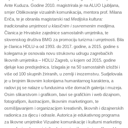
Ante Kuduza. Godine 2010. magistrirala je na ALUO Ljubljana,
smjer Oblikovanje vizualnih komunikacija, mentora prof. Milana
Eriča, te je obranila magistarski rad
Medijska kultura:
tradicionalna umjetnost u klasičnim i suvremenim medijima.
Članica je Hrvatske zajednice samostalnih umjetnika, te
slovenskog društva BMG za promociju turizma i umjetnosti. Bila
je članica HDLU-a od 1993. do 2017. godine, a 2015. godine s
kolegama je osnovala novu strukovnu udrugu zagrebačkih
likovnih umjetnika – HDLU Zagreb, u kojem od 2015. godine
djeluje kao predsjednica. Izlagala je na 50 samostalnih izložbi i
više od 100 skupnih žiriranih, u zemlji i inozemstvu. Sudjelovala
je u brojnim likovnim kolonijama humanitarnog karaktera, a
radovi joj se nalaze u fundusima više domaćih galerija i muzeja.
Osim slikarstvom i grafikom, bavi se grafičkim i web dizajnom,
fotografijom, ilustracijom, likovnim marketingom, te
osmišljavanjem i organizacijom kreativnih, likovnih i dizajnerskih
radionica za djecu i odrasle. Autorica je edukativnog programa
za likovne umjetnike Vizualne komunikacije i kulturni marketing