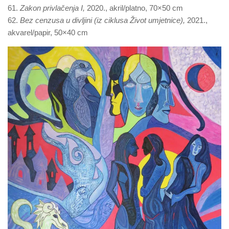
61.
Zakon privlačenja I,
2020., akril/platno, 70×50 cm
62.
Bez cenzusa u divljini (iz ciklusa Život umjetnice),
2021.,
akvarel/papir, 50×40 cm