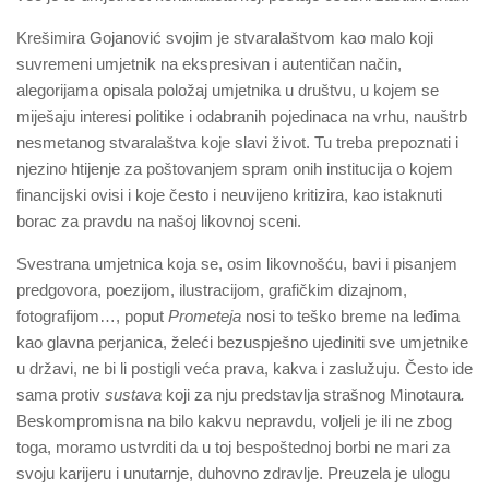
Krešimira Gojanović svojim je stvaralaštvom kao malo koji
suvremeni umjetnik na ekspresivan i autentičan način,
alegorijama opisala položaj umjetnika u društvu, u kojem se
miješaju interesi politike i odabranih pojedinaca na vrhu, nauštrb
nesmetanog stvaralaštva koje slavi život. Tu treba prepoznati i
njezino htijenje za poštovanjem spram onih institucija o kojem
financijski ovisi i koje često i neuvijeno kritizira, kao istaknuti
borac za pravdu na našoj likovnoj sceni.
Svestrana umjetnica koja se, osim likovnošću, bavi i pisanjem
predgovora, poezijom, ilustracijom, grafičkim dizajnom,
fotografijom…, poput
Prometeja
nosi to teško breme na leđima
kao glavna perjanica, želeći bezuspješno ujediniti sve umjetnike
u državi, ne bi li postigli veća prava, kakva i zaslužuju. Često ide
sama protiv
sustava
koji za nju predstavlja strašnog Minotaura
.
Beskompromisna na bilo kakvu nepravdu, voljeli je ili ne zbog
toga, moramo ustvrditi da u toj bespoštednoj borbi ne mari za
svoju karijeru i unutarnje, duhovno zdravlje. Preuzela je ulogu