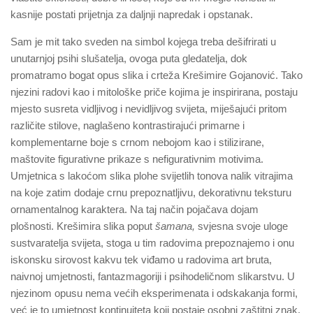
kasnije postati prijetnja za daljnji napredak i opstanak.
Sam je mit tako sveden na simbol kojega treba dešifrirati u
unutarnjoj psihi slušatelja, ovoga puta gledatelja, dok
promatramo bogat opus slika i crteža Krešimire Gojanović. Tako
njezini radovi kao i mitološke priče kojima je inspirirana, postaju
mjesto susreta vidljivog i nevidljivog svijeta, miješajući pritom
različite stilove, naglašeno kontrastirajući primarne i
komplementarne boje s crnom nebojom kao i stilizirane,
maštovite figurativne prikaze s nefigurativnim motivima.
Umjetnica s lakoćom slika plohe svijetlih tonova nalik vitrajima
na koje zatim dodaje crnu prepoznatljivu, dekorativnu teksturu
ornamentalnog karaktera. Na taj način pojačava dojam
plošnosti. Krešimira slika poput
šamana,
svjesna svoje uloge
sustvaratelja svijeta, stoga u tim radovima prepoznajemo i onu
iskonsku sirovost kakvu tek viđamo u radovima art bruta,
naivnoj umjetnosti, fantazmagoriji i psihodeličnom slikarstvu. U
njezinom opusu nema većih eksperimenata i odskakanja formi,
već je to umjetnost kontinuiteta koji postaje osobni zaštitni znak.