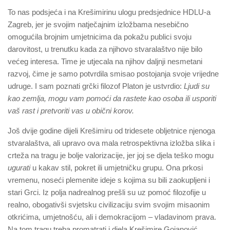
To nas podsjeća i na Krešimirinu ulogu predsjednice HDLU-a
Zagreb, jer je svojim natječajnim izložbama nesebično
omogućila brojnim umjetnicima da pokažu publici svoju
darovitost, u trenutku kada za njihovo stvaralaštvo nije bilo
većeg interesa. Time je utjecala na njihov daljnji nesmetani
razvoj, čime je samo potvrdila smisao postojanja svoje vrijedne
udruge. I sam poznati grčki filozof Platon je ustvrdio:
Ljudi su
kao zemlja, mogu vam pomoći da rastete kao osoba ili usporiti
vaš rast i pretvoriti vas u obični korov.
Još dvije godine dijeli Krešimiru od tridesete obljetnice njenoga
stvaralaštva, ali upravo ova mala retrospektivna izložba slika i
crteža na tragu je bolje valorizacije, jer joj se djela teško mogu
ugurati
u kakav stil, pokret ili umjetničku grupu. Ona prkosi
vremenu, noseći plemenite ideje s kojima su bili zaokupljeni i
stari Grci. Iz polja nadrealnog prešli su uz pomoć filozofije u
realno, obogativši svjetsku civilizaciju svim svojim misaonim
otkrićima, umjetnošću, ali i demokracijom – vladavinom prava.
Na tom tragu treba promatrati i djela Krešimire Gojanović,