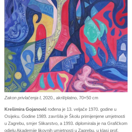
Zakon privlačenja I,
2020., akril/platno, 70×50 cm
Krešimira Gojanović
rođena je 13. veljače 1970. godine u
Osijeku. Godine 1989. završila je Školu primijenjene umjetnosti
u Zagrebu, smjer Slikarstvo, a 1993. diplomirala je na Grafičkom
odjelu Akademije likovnih umjetnosti u Zagrebu, u klasi prof.