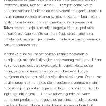
Perzefoni, Ikaru, Akteonu, Ahileju…, zamijetit ćemo sve te
potresne sudbine i činilo se da će navedeni protagonisti uspjeti u
svom naumu pobjede okolnog svijeta, no Kairos – bog sreće, u
posljednjem trenutku bi im se izmaknuo, sve upropastivši.
Takva drama, u kojoj komedija i tragedija idu ruku pod ruku,
opisujući osjećaje kao što su strah, čast, strast, ljubomora,
umišljenost, mržnja, bijes, osveta…, viđena je znatno kasnije, u
Shakespeareovo doba.
Mitološke priče su i na simboličnoj razini progovarale o
sazrijevanju mladića ili djevojke u odgovornog muškarca ili ženu
koji snose posljedice za svoja djela ili nedjela. Na taj su se
način, uz pomoć univerzalne poruke, obrazovali ljudi, s
namjerom da dosegnu sklad s vlastitim okruženjem. One su se
bavile i drugim temama kao što je postanak svemira, pojedinih
nebeskih tijela, prirodnih pojava, za koje u ono vrijeme nije bilo
logičkoga objašnjenja… Upravo takve legende, očuvane
usmenom predajom, omogućile su pojedincima bolje upoznati
vlastite sklonosti, dobre ili loše, koje su im mogle koristiti ili