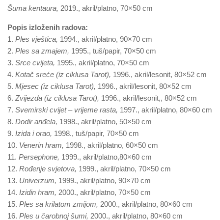
Šuma kentaura,
2019., akril/platno, 70×50 cm
Popis izloženih radova:
1.
Ples vještica,
1994., akril/platno, 90×70 cm
2.
Ples sa zmajem,
1995., tuš/papir, 70×50 cm
3.
Srce cvijeta,
1995., akril/platno, 70×50 cm
4.
Kotač sreće (iz ciklusa Tarot),
1996., akril/lesonit, 80×52 cm
5.
Mjesec (iz ciklusa Tarot),
1996., akril/lesonit, 80×52 cm
6.
Zvijezda (iz ciklusa Tarot),
1996., akril/lesonit,, 80×52 cm
7.
Svemirski cvijet – vrijeme rasta,
1997., akril/platno, 80×60 cm
8.
Dodir anđela,
1998., akril/platno, 50×50 cm
9.
Izida i orao,
1998., tuš/papir, 70×50 cm
10.
Venerin hram,
1998., akril/platno, 60×50 cm
11.
Persephone,
1999., akril/platno,80×60 cm
12.
Rođenje svjetova,
1999., akril/platno, 70×50 cm
13.
Univerzum,
1999., akril/platno, 90×70 cm
14.
Izidin hram,
2000., akril/platno, 70×50 cm
15.
Ples sa krilatom zmijom,
2000., akril/platno, 80×60 cm
16.
Ples u čarobnoj šumi,
2000., akril/platno, 80×60 cm