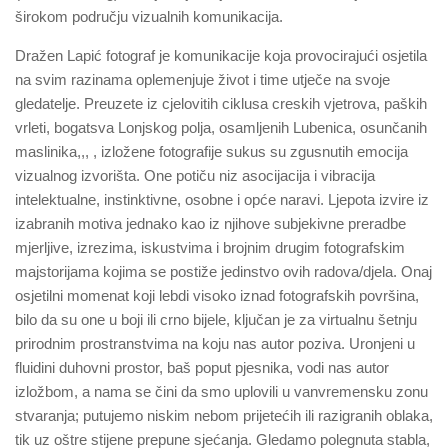
širokom području vizualnih komunikacija.
Dražen Lapić fotograf je komunikacije koja provocirajući osjetila
na svim razinama oplemenjuje život i time utječe na svoje
gledatelje. Preuzete iz cjelovitih ciklusa creskih vjetrova, paških
vrleti, bogatsva Lonjskog polja, osamljenih Lubenica, osunčanih
maslinika,,, , izložene fotografije sukus su zgusnutih emocija
vizualnog izvorišta. One potiču niz asocijacija i vibracija
intelektualne, instinktivne, osobne i opće naravi. Ljepota izvire iz
izabranih motiva jednako kao iz njihove subjekivne preradbe
mjerljive, izrezima, iskustvima i brojnim drugim fotografskim
majstorijama kojima se postiže jedinstvo ovih radova/djela. Onaj
osjetilni momenat koji lebdi visoko iznad fotografskih površina,
bilo da su one u boji ili crno bijele, ključan je za virtualnu šetnju
prirodnim prostranstvima na koju nas autor poziva. Uronjeni u
fluidini duhovni prostor, baš poput pjesnika, vodi nas autor
izložbom, a nama se čini da smo uplovili u vanvremensku zonu
stvaranja; putujemo niskim nebom prijetećih ili razigranih oblaka,
tik uz oštre stijene prepune sjećanja. Gledamo polegnuta stabla,