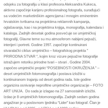
odsjeku za fotografiju u klasi profesora Aleksandra Kukeca,
aktivno započinje karijeru profesionalnog fotografa, surađujući
sa vodećim marketinškim agencijama i mnogim eminentnim
hrvatskim tvrtkama na projektima reklamnih kampanja,
oglašavanja, kao i na projektima knjiga, monografija, kalendara i
kataloga. Zadnjih desetak godina posvećuje se umjetničkoj
fotografiji, Glavne teme su mu atmosferom nabijeni pejsaži,
interijeri i portreti. Godine 1997. započinje kontinuirani
stvaralački ciklus umjetničko – fotografskog projekta ”
PRIRODNA STVAR “, kojim kroz vizure pejsažne fotografije
istražujem retoriku prirodne tvari – stvari . Godine 2004.
započeo umjetnički projekt “POSEBNOSTI OKRUŽENJA ” –
deset umjetničkih fotomonografija i postava izložbi u
kontinuiranom trajanju od deset godina rada. Iste godine
organizira osnivanje neprofitne umjetničke organizacije – FOTO
ART UNIJA. Do sada je izlagao na 27 samostalnih izložbi.
Izdao je 8 umjetničkih fotomonografija. Zadnjih sedam godina
angažiran je u poslovnom tjedniku “Lider” kao fotograf. Član je