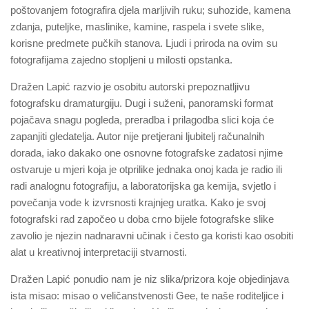
poštovanjem fotografira djela marljivih ruku; suhozide, kamena
zdanja, puteljke, maslinike, kamine, raspela i svete slike,
korisne predmete pučkih stanova. Ljudi i priroda na ovim su
fotografijama zajedno stopljeni u milosti opstanka.
Dražen Lapić razvio je osobitu autorski prepoznatljivu
fotografsku dramaturgiju. Dugi i suženi, panoramski format
pojačava snagu pogleda, preradba i prilagodba slici koja će
zapanjiti gledatelja. Autor nije pretjerani ljubitelj računalnih
dorada, iako dakako one osnovne fotografske zadatosi njime
ostvaruje u mjeri koja je otprilike jednaka onoj kada je radio ili
radi analognu fotografiju, a laboratorijska ga kemija, svjetlo i
povečanja vode k izvrsnosti krajnjeg uratka. Kako je svoj
fotografski rad započeo u doba crno bijele fotografske slike
zavolio je njezin nadnaravni učinak i često ga koristi kao osobiti
alat u kreativnoj interpretaciji stvarnosti.
Dražen Lapić ponudio nam je niz slika/prizora koje objedinjava
ista misao: misao o veličanstvenosti Gee, te naše roditeljice i