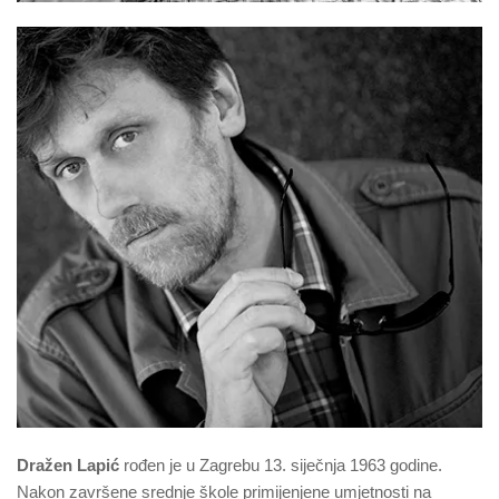
Dražen Lapić
rođen je u Zagrebu 13. siječnja 1963 godine.
Nakon završene srednje škole primijenjene umjetnosti na