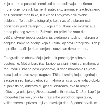
koja usprkos posolici i nemilosti bure odoljevaju; mirišemo
more, čujemo zvuk kamenih puteva uz gromače, zagledavamo
se u srebrne maslinike, u iskrene i nevješto oblikovane
poklonce. To su slike/ fotografije koje nas uče skromnosti i
poniznosti pred trajanjem, u koje smo utkani kao svjetlucava
zrnca plodnog svemira. Zahvalni na prilici što smo dio
veličanstvene ljepote postojanja, gledamo s toplinom skromna
ognjišta, kamena zdanja koja su zidali djedovi i pradjedovi i dalje
u prošlost, a čiji je ritam smjena istovjetan ritmu prirode.
Fotografije ne obuhvaćaju ljude, tek ponedgdje njihovo
postojanje, Motivi krajolika i krajobraza snimljeni su, mahom, u
ranu zoru ili kasna poslijepodneva, u doba mirovanja i sijesta,
kada ljudi ostave svoje tragove. Tišina i smiraj koju sugeriraju
sadrže u sebi buku vjetra, šum lahora u lišću, udar vala o obalu,
zujanje tišine, orkestralnu glazbu crvrčaka, sva ta brojna
očitovanja prituljenog života osamljenih mjesta. Dražen Lapić je
fotograf-istraživač, on luta i traži slike prirodnog spektakla,
veličanstvenih prizora koji zaustavljaju dah. S jednako velikim