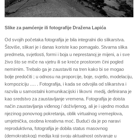
Slike za pamćenje ili fotografije Dražena Lapića
Od svojih početaka fotografija je bila integralni dio slikarstva.
Štoviše, slikari je i danas koriste kao pomagalo. Stvarna slika
predmeta, svjetlosti, formi i boja u neprestanoj je mijeni, a i sve
živo što se miče na vjetru ili se kreće prostorom čini pogled
nemirnim. Trebalo ga je zaustaviti na tren kako bi se mogao
bolje predočiti ; u odnosu na proporcije, boje, svjetlo, modelaciju,
kompoziciju …. . Fotografija, i kada se odvojila od slikarstva i
razvila u samostalni komunikacijski i likovni medij, definirana je
kao sredstvo za zaustavljanje vremena. Fotografija je doista
način zaustavljanja viđenog / doživljenog, ali je i ujedno modus
njezinog ponovnog pokretanja, oblik virtualnog vremeplova,
umjetnička, osobna kreativna moć. Budući da je po naravi
reproduktivna, fotografija je dobila status masovnog
(demokratskog) medija koji svoju aktualnost ostvaruje u